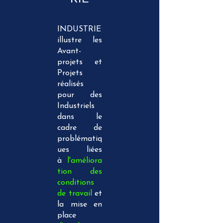
INDUSTRIE
illustre les
Avant-
projets et
Projets
réalisés
pour des
Industriels
dans le
cadre de
problématiq
ues liées
à
l'améliora
tion des
conditions
de travail
et
la mise en
place