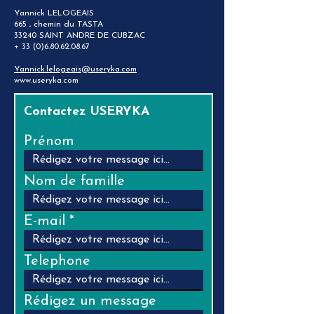
Yannick LELOGEAIS
665 , chemin du TASTA
33240 SAINT ANDRE DE CUBZAC
+
33 (0)6.80.62.08.67
Yannick.lelogeais@useryka.com
www.useryka.com
Contactez USERYKA
Prénom
Nom de famille
E-mail
Telephone
Rédigez un message