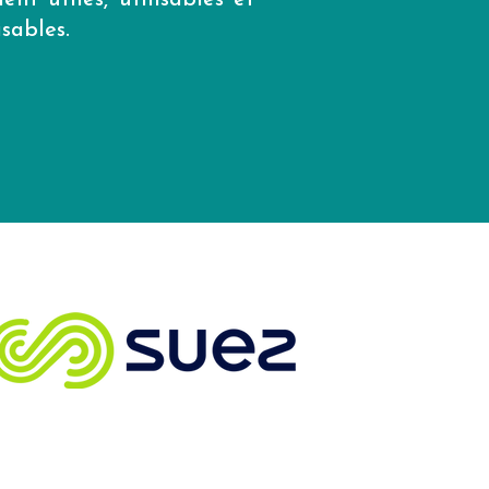
ent utiles, utilisables et
isables.