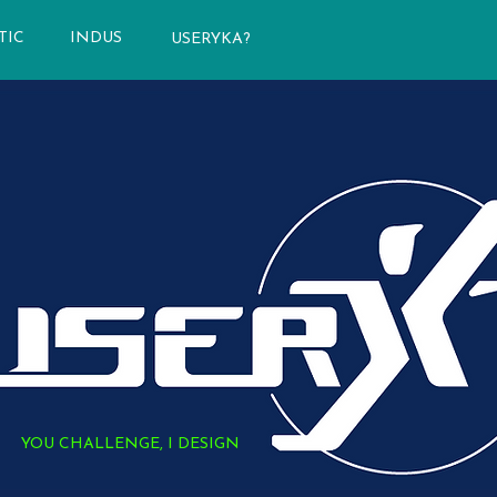
TIC
INDUS
USERYKA?
YOU CHALLENGE, I DESIGN