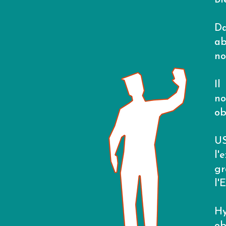
Bi
Da
ab
no
Il
no
ob
US
l'
gr
l'
Hy