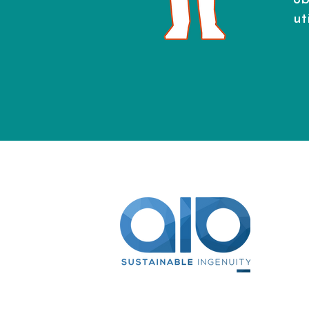
ob
ut